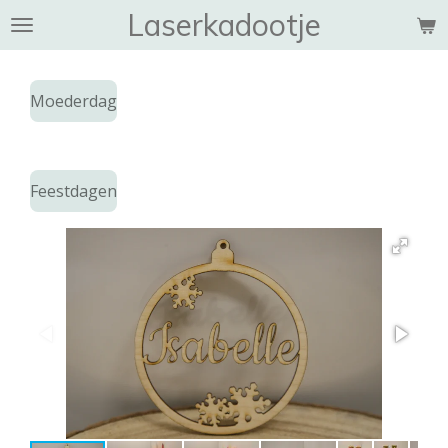
Laserkadootje
Ga
direct
naar
de
Moederdag
hoofdinhoud
Feestdagen