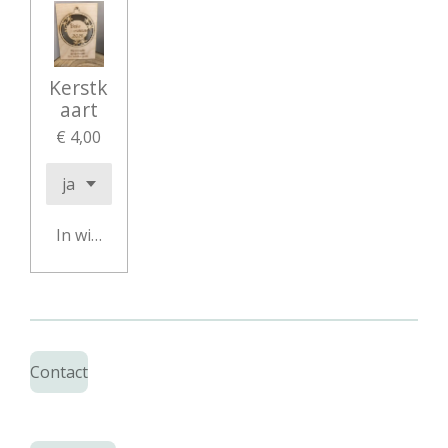
Kerstk
aart
€ 4,00
In winkelwagen
Contact