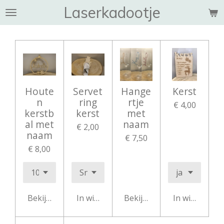
Laserkadootje
Ga
direct
naar
de
hoofdinhoud
Houte
Servet
Hange
Kerst
n
ring
rtje
€ 4,00
kerstb
kerst
met
al met
naam
€ 2,00
naam
€ 7,50
€ 8,00
Bekijk details
In winkelwagen
Bekijk details
In winkelwag