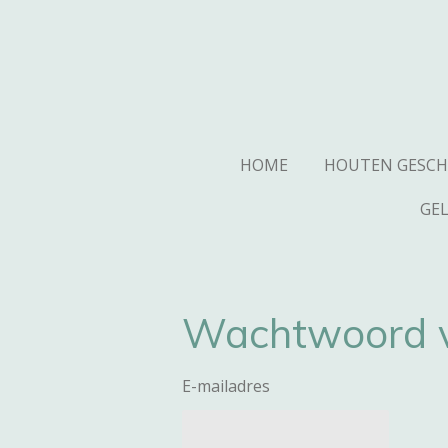
Ga
direct
naar
de
hoofdinhoud
HOME
HOUTEN GESC
GE
Wachtwoord v
E-mailadres