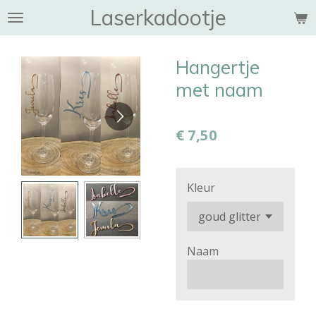
Laserkadootje
Ga
direct
naar
Hangertje
de
hoofdinhoud
met naam
€ 7,50
Kleur
Naam