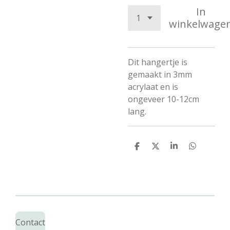
In
winkelwage
Dit hangertje is
gemaakt in 3mm
acrylaat en is
ongeveer 10-12cm
lang.
D
D
S
D
e
e
h
e
l
e
a
l
e
l
r
e
n
e
n
Contact