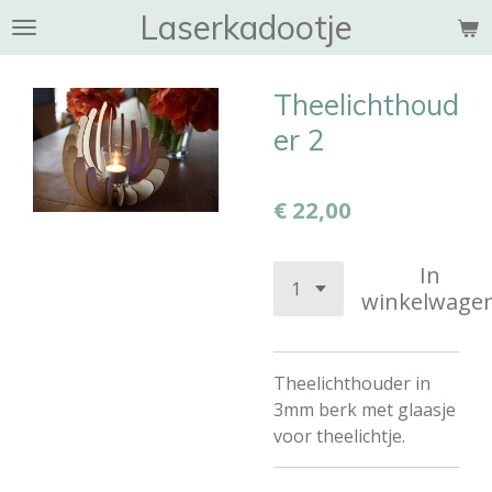
Laserkadootje
Ga
direct
naar
Theelichthoud
de
hoofdinhoud
er 2
€ 22,00
In
winkelwage
Theelichthouder in
3mm berk met glaasje
voor theelichtje.