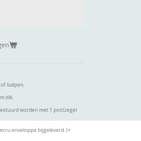
gen
 of balpen.
m dik.
estuurd worden met 1 postzegel
ecru enveloppe bijgeleverd. (+