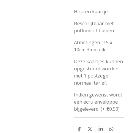
Houten kaartje.
Beschrijfbaar met
potlood of balpen.
Afmetingen : 15 x
10cm 3mm dik.
Deze kaartjes kunnen
opgestuurd worden
met 1 postzegel
normaal tarief.
Indien gewenst wordt
een ecru enveloppe
bijgeleverd. (+ €0.50)
D
D
S
D