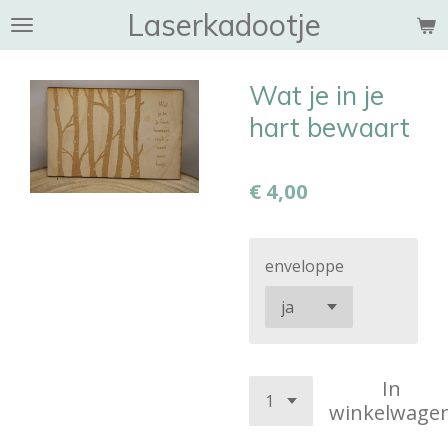
Laserkadootje
Ga
direct
naar
Wat je in je
de
hoofdinhoud
hart bewaart
€ 4,00
enveloppe
In
winkelwage