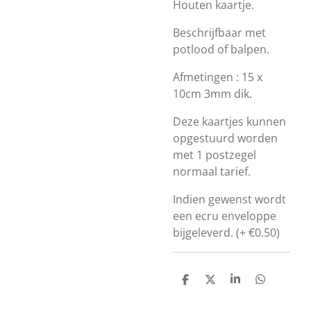
Houten kaartje.
Beschrijfbaar met
potlood of balpen.
Afmetingen : 15 x
10cm 3mm dik.
Deze kaartjes kunnen
opgestuurd worden
met 1 postzegel
normaal tarief.
Indien gewenst wordt
een ecru enveloppe
bijgeleverd. (+ €0.50)
D
D
S
D
e
e
h
e
l
e
a
l