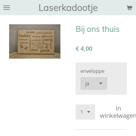
Laserkadootje
Ga
direct
naar
Bij ons thuis
de
hoofdinhoud
€ 4,00
enveloppe
In
winkelwage