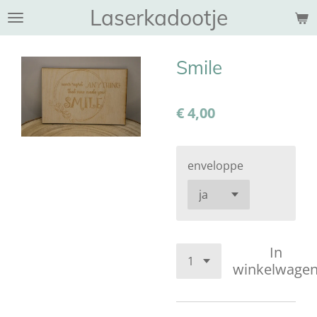
Laserkadootje
Ga
direct
naar
Smile
de
hoofdinhoud
€ 4,00
enveloppe
In
winkelwage