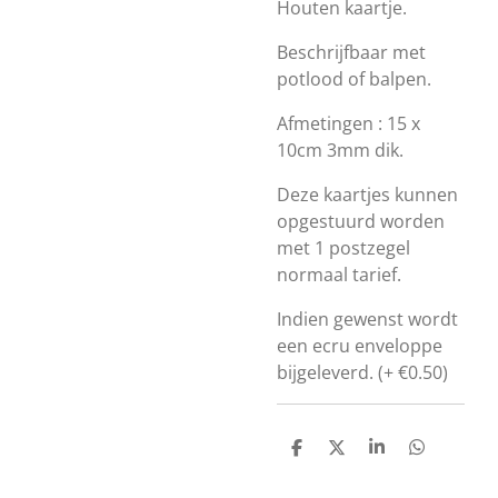
Houten kaartje.
Beschrijfbaar met
potlood of balpen.
Afmetingen : 15 x
10cm 3mm dik.
Deze kaartjes kunnen
opgestuurd worden
met 1 postzegel
normaal tarief.
Indien gewenst wordt
een ecru enveloppe
bijgeleverd. (+ €0.50)
D
D
S
D
e
e
h
e
l
e
a
l