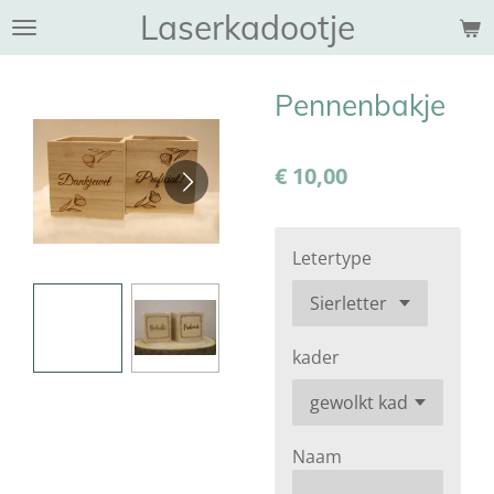
Laserkadootje
Ga
direct
naar
Pennenbakje
de
hoofdinhoud
€ 10,00
Letertype
kader
Naam