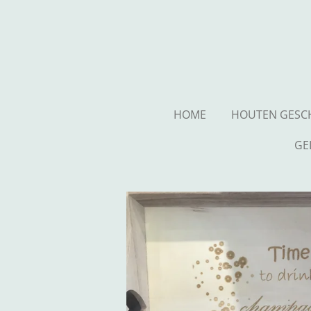
Ga
direct
naar
de
hoofdinhoud
HOME
HOUTEN GESC
GE