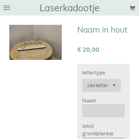
Laserkadootje
Ga
direct
naar
Naam in hout
de
hoofdinhoud
€ 20,00
lettertype
Naam
tekst
grondplankje